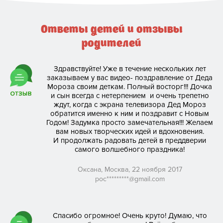
С 1 сентября
Ответы детей и отзывы
родителей
Отзывы
Здравствуйте! Уже в течение нескольких лет
заказываем у вас видео- поздравление от Деда
Мороза своим деткам. Полный восторг!!! Дочка
Помощь
и сын всегда с нетерпением и очень трепетно
ждут, когда с экрана телевизора Дед Мороз
— Оплата
обратится именно к ним и поздравит с Новым
Годом! Задумка просто замечательная!!! Желаем
— Доставка
вам новых творческих идей и вдохновения.
И продолжать радовать детей в преддверии
самого волшебного праздника!
Сотрудничество
Оксана, Москва, 22 ноября 2017
poc*********@gmail.com
— Партнерская программа
— Оптовым покупателям
Спасибо огромное! Очень круто! Думаю, что
— Лицензирование